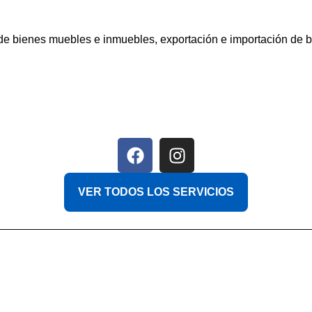
 de bienes muebles e inmuebles, exportación e importación de 
F
I
a
n
c
s
VER TODOS LOS SERVICIOS
e
t
b
a
o
g
o
r
k
a
m