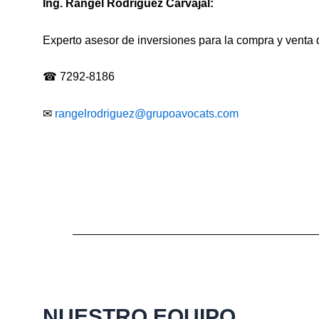
Ing. Rangel Rodríguez Carvajal:
Experto asesor de inversiones para la compra y venta
☎ 7292-8186
✉
rangelrodriguez@grupoavocats.com
NUESTRO EQUIPO