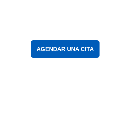
celebrando la ética, justicia y excelen
personal.
AGENDAR UNA CITA